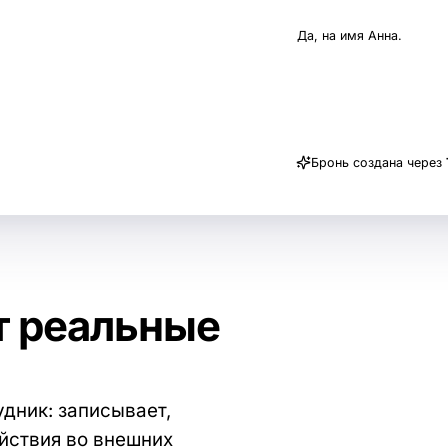
Бронирую на
Да, на имя Анна.
Бронь создана через
т реальные
удник: записывает,
йствия во внешних