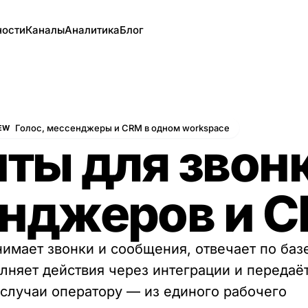
ости
Каналы
Аналитика
Блог
Голос, мессенджеры и CRM в одном workspace
EW
нты для звон
нджеров и 
инимает звонки и сообщения, отвечает по баз
лняет действия через интеграции и передаё
случаи оператору — из единого рабочего