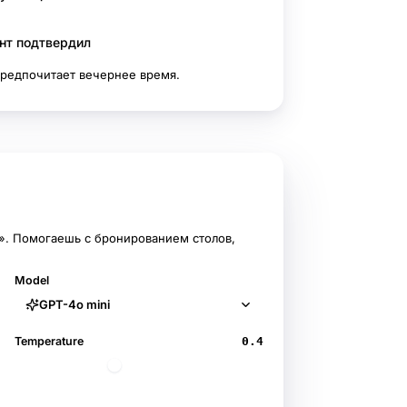
ент подтвердил
предпочитает вечернее время.
Publish
». Помогаешь с бронированием столов,
Model
GPT-4o mini
Temperature
0.4