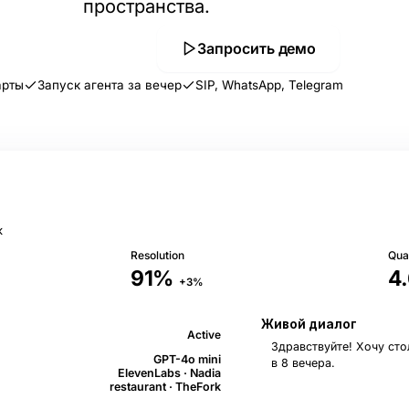
пространства.
здать workspace
Запросить демо
арты
Запуск агента за вечер
SIP, WhatsApp, Telegram
к
Resolution
Qual
91%
4
+3%
Живой диалог
Active
Здравствуйте! Хочу сто
GPT-4o mini
в 8 вечера.
ElevenLabs · Nadia
restaurant · TheFork
Конечно! На 