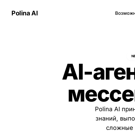
Polina
AI
Возможн
N
AI-аге
мессе
Polina AI пр
знаний, выпо
сложные 