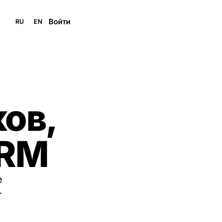
Войти
Создать workspace
RU
EN
ков,
CRM
е
т