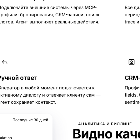
Подключайте внешние системы через MCP-
Все ди
профили: бронирования, CRM-записи, поиск
период
слотов. Агент выполняет реальные действия.
trace 
Ручной ответ
CRM-
Оператор в любой момент подключается к
Профил
активному диалогу и отвечает клиенту сам —
fields,
агент сохраняет контекст.
sentim
Последние 30 дней
АНАЛИТИКА И БИЛЛИНГ
Видно кач
alation