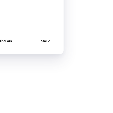
 ваше имя?
TheFork
tool ✓