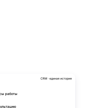
CRM · единая история
асы работы
сультацию