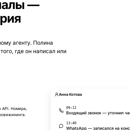
налы —
ория
ому агенту. Полина
ого, где он написал или
Анна Котова
09:12
on API. Номера,
Входящий звонок — уточнил ч
провижининга.
13:40
WhatsApp — записался на кон