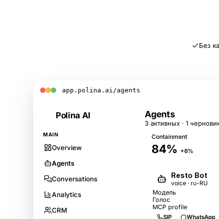
Со
Без к
app.polina.ai/agents
Agents
Polina
AI
3 активных · 1 чернови
MAIN
Containment
84%
Overview
+6%
Agents
Resto Bot
Conversations
voice · ru-RU
Модель
Analytics
Голос
MCP profile
CRM
SIP
WhatsApp