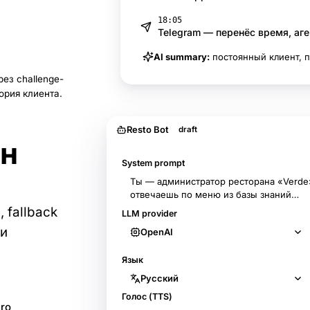
18:05
Telegram — перенёс время, аг
AI summary:
постоянный клиент, 
ез challenge-
ория клиента.
Resto Bot
draft
ин
System prompt
Ты — администратор ресторана «Verde
отвечаешь по меню из базы знаний…
 fallback
LLM provider
 и
OpenAI
Язык
Русский
Голос (TTS)
Pro