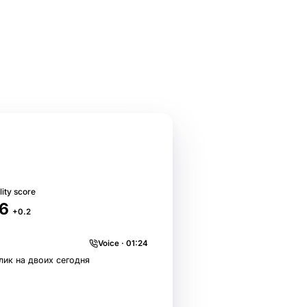
Новый агент
ity score
.6
+0.2
Voice · 01:24
лик на двоих сегодня
20:00 есть места у окна.