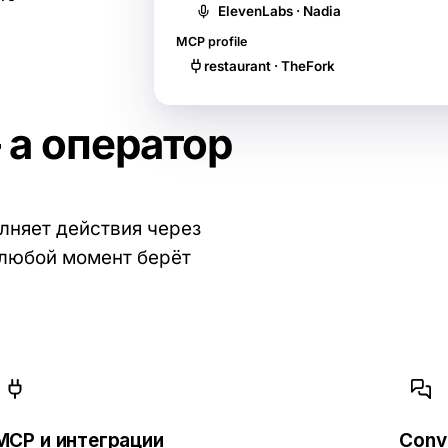
ElevenLabs · Nadia
MCP profile
restaurant · TheFork
 а оператор
лняет действия через
 любой момент берёт
MCP и интеграции
Conve